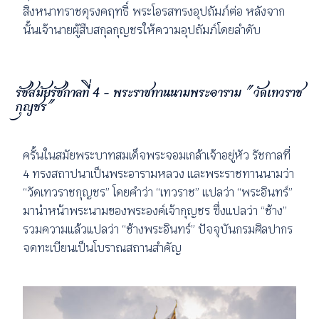
สิงหนาทราชดุรงคฤทธิ์ พระโอรสทรงอุปถัมภ์ต่อ หลังจาก
นั้นเจ้านายผู้สืบสกุลกุญชรให้ความอุปถัมภ์โดยลำดับ
รัชสมัยรัชกาลที่ 4 - พระราชทานนามพระอาราม "วัดเทวราช
กุญชร"
ครั้นในสมัยพระบาทสมเด็จพระจอมเกล้าเจ้าอยู่หัว รัชกาลที่
4 ทรงสถาปนาเป็นพระอารามหลวง และพระราชทานนามว่า
“วัดเทวราชกุญชร” โดยคำว่า “เทวราช” แปลว่า “พระอินทร์”
มานำหน้าพระนามของพระองค์เจ้ากุญชร ซึ่งแปลว่า “ช้าง”
รวมความแล้วแปลว่า “ช้างพระอินทร์” ปัจจุบันกรมศิลปากร
จดทะเบียนเป็นโบราณสถานสำคัญ