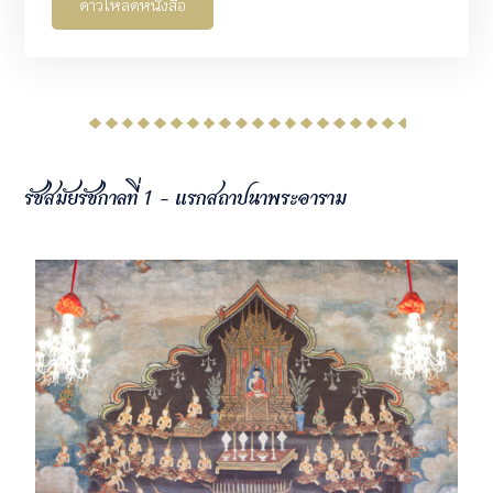
ดาวโหลดหนังสือ
รัชสมัยรัชกาลที่ 1 - แรกสถาปนาพระอาราม