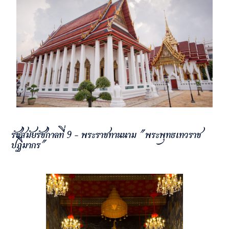
รัชสมัยรัชกาลที่ 9 - พระราชทานนาม "พระพุทธเทวราช
ปฏิมากร"