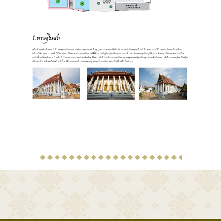
1.พระอุโบสถ
สร้างในสมัยรัชกาลที่ 3 โดยพระเจ้าบรมวงศ์เธอ พระองค์เจ้ากุญชร กรมพระพิทักษ์เทเวศร์ มีขนาดกว้าง 17 เมตร ยาว 36 เมตร มีเขตพัทธสีมา
กว้าง 24 เมตร ยาว 43.50 เมตร เป็นอาคารแบบประเพณีนิยม ก่ออิฐถือปูน ลักษณะพระอุโบสถมีขนาดสูงใหญ่ มีเสาพาไลรองรับ ชายคาเสาเป็น
แท่งสี่เหลี่ยม ไขราเป็นช่อฟ้า ใบระกา หางหงส์ หน้าบันเป็นงานไม้ประดับกระจกสีลายดอกพุดตาน ซุ้มประตูและหน้าต่างตกแต่งด้วยงานปูนเป็นซุ้ม
เรือนแก้ว หลังคาซ้อนกัน 2 ชั้น มีกำแพงแก้ว รอบพระอุโบสถ ที่มุมกำแพงแก้วมีเจดีย์ทั้งสี่มุม