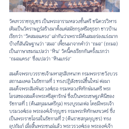
วัดเทวราชกุญชร เป็นพระอารามหลวงชั้นตรี ชนิดวรวิหาร
เดิมเป็นวัดราษฎร์สร้างมาตั้งแต่สมัยกรุงศรีอยุธยา ชาวบ้าน
เรียกว่า “วัดสมอแครง” เล่ากันว่าเพราะมีต้นสมอร่องแร่งมาก
บ้างก็สันนิษฐานว่า “สมอ” เพี้ยนมาจากคำว่า “ถมอ” (ถะมอ)
เป็นภาษาเขมรแปลว่า “หิน” วัดนี้คงเรียกกันครั้งแรกว่า
“ถมอแครง” ซึ่งแปลว่า “หินแกร่ง”
สมเด็จพระบวรราชเจ้ามหาสุรสิงหนาท กรมพระราชวังบวร
สถานมงคล ในรัชกาลที่ 1 ทรงปฏิสังขรณ์ขึ้นใหม่ ต่อมา
สมเด็จพระสัมพันธวงศ์เธอ กรมหลวงพิทักษ์มนตรี พระ
โอรสของสมเด็จพระศรีสุดารักษ์ ซึ่งเป็นพระเชษฐภคินีของ
รัชกาลที่ 1 (ต้นสกุลมนตรีกุล) ทรงบูรณะต่อ โดยมีพระเจ้า
บรมวงศ์เธอ พระองค์เจ้ากุญชร กรมพระพิทักษเทเวศร์ ซึ่ง
เป็นพระราชโอรสในรัชกาลที่ 2 (ต้นราชสกุลกุญชร) ทรง
อุปถัมภ์ เมื่อสิ้นพระชนม์แล้ว พระวรวงศ์เธอ พระองค์เจ้า