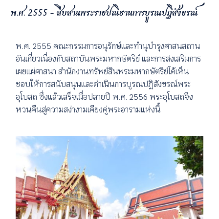
พ.ศ. 2555 - สืบสานพระราชปณิธานการบูรณปฏิสังขรณ์
พ.ศ. 2555 คณะกรรมการอนุรักษ์และทำนุบำรุงศาสนสถาน
อันเกี่ยวเนื่องกับสถาบันพระมหากษัตริย์ และการส่งเสริมการ
เผยแผ่ศาสนา สำนักงานทรัพย์สินพระมหากษัตริย์ได้เห็น
ชอบให้การสนับสนุนและดำเนินการบูรณปฏิสังขรณ์พระ
อุโบสถ ซึ่งแล้วเสร็จเมื่อปลายปี พ.ศ. 2556 พระอุโบสถจึง
หวนคืนสู่ความสง่างามเคียงคู่พระอารามแห่งนี้